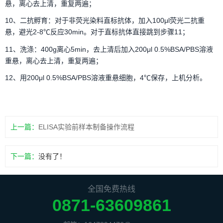
悬，离心去上清，重复两遍；
10、二抗孵育：对于非荧光染料直标抗体，加入100μl荧光二抗重
悬，避光2-8℃反应30min。对于直标抗体直接跳到步骤11；
11、洗涤：400g离心5min，去上清后加入200μl 0.5%BSA/PBS溶液
重悬，离心去上清，重复两遍；
12、用200μl 0.5%BSA/PBS溶液重悬细胞，4℃保存，上机分析。
上一篇：
ELISA实验前样本制备操作流程
下一篇：
没有了！
全国免费热线
0871-63609861