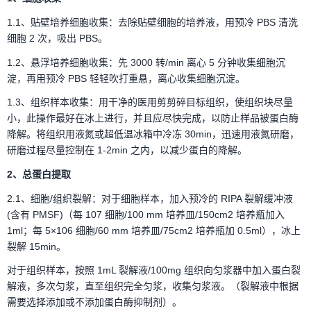
1.1、贴壁培养细胞收集：去除贴壁细胞的培养液，用预冷 PBS 清洗
细胞 2 次，吸出 PBS。
1.2、悬浮培养细胞收集：先 3000 转/min 离心 5 分钟收集细胞沉
淀，再用预冷 PBS 轻轻吹打重悬，离心收集细胞沉淀。
1.3、组织样本收集：用干净的医用剪剪碎目标组织，使组织块尽量
小，此操作最好在冰上进行，并且应尽快完成，以防止样品被蛋白酶
降解。将组织用液氮或超低温冰箱中冷冻 30min，迅速用液氮研磨，
研磨过程尽量控制在 1-2min 之内，以减少蛋白的降解。
2
、总蛋白提取
2.1、细胞/组织裂解：对于细胞样本，加入预冷的 RIPA 裂解缓冲液
(含有 PMSF)（每 107 细胞/100 mm 培养皿/150cm2 培养瓶加入
1ml；每 5×106 细胞/60 mm 培养皿/75cm2 培养瓶加 0.5ml），冰上
裂解 15min。
对于组织样本，按照 1mL 裂解液/100mg 组织向匀浆器中加入蛋白裂
解液，多次匀浆，直至组织完全匀浆，收集匀浆液。（裂解液中根据
需要选择添加或不添加蛋白酶抑制剂）。