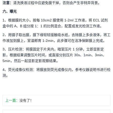
注意：
清洗换液过程中应避免膜干掉，否则会产生非特异背景。
六、曝光
1、根据膜的大小，按每 10cm2 膜使用 1-2ml 工作液，将 ECL 试剂
盒中的 A、B 组分按 1：1 的比例混合，配置成发光检测工作液。
2、用镊子取出膜，膜下缘轻轻接触吸水纸，去除膜上多余液体，将工
作液加到膜上，室温孵育 1-2min，此步骤可在洁净保鲜膜上完成。
3、压片检测：将膜固定于片夹内，暗室压片 1 分钟，立即显影定
影，根据结果调整压片时间，或直接分别压片 30s、1min、3min、
5min，然后一起显影定影观察结果。
4、荧光成像仪检测：将膜放到荧光成像仪内，参考仪器说明书进行检
测。
上一篇：
没有了！