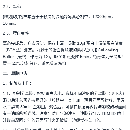
2.2、离心
把裂解好的样本置于于预冷的高速冷冻离心机中，12000rpm，
10min。
2.3、蛋白变性
离心完成后，弃去沉淀，保存上清。吸取 10μl 蛋白上清做蛋白浓度
（BCA 法）测定。向剩余的蛋白提取液的离心管中加 5×Loading
Buffer（最终工作液为 1X)，95℃加热变性 5min，待液体完全冷却后
置于-20℃分装保存，避免反复冻融。
二、凝胶电泳
1、制胶及上样：
1.1、配制分离胶，根据蛋白大小，选择不同浓度的分离胶（见下表）
混匀后注入预先按照好的制胶器中，其上加一薄层异丙醇封胶，室温
水平静置 30min 至凝固。聚合后，可见在顶层异丙醇与凝胶的界面间
有一清晰的折光线。注意：防止气泡注入；注胶前加入 TEMED,防止
注胶前凝固；注入异丙醇时需沿玻板一边缓慢拖动加入。