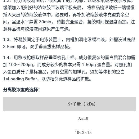
1.2、待分离胶凝固后，倾去其上的异丙醇，以吸水纸吸净残余液体，
缓缓加入配制好的浓缩胶至玻璃平板夹层， 将样品梳沿玻板一端缓慢
插入夹层的浓缩胶液体中，必要时，再补加浓缩胶液体充盈剩余空
间。室温水平静置 30min， 待胶完全聚合，凝胶时间视温度而定。注
意样品梳与胶溶液间避免产生气泡。
1.3、将凝胶固定于电泳装置上，内槽加满电泳缓冲液，外槽没过底部
3-5cm 即可。双手垂直拔出样品梳。
1.4、用移液枪吸取样品垂直梳孔上样。成分很复杂的蛋白质混合物需
加 100～200µg，而成分较少的样本只需 1-50µg 蛋白量。对照孔加
入蛋白质分子量标准品，如有空置的加样孔，须加等体积的空白
1×Loading Buffer，以防相邻泳道样品的扩散。
分离胶浓度的选择：
分子量（
kDa
）
X≤10
10<X≤15