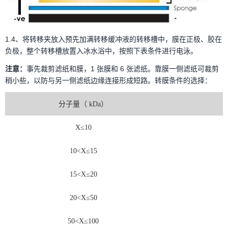
1.4、将转移夹放入预先加满转移缓冲液的转移槽中，膜在正极、胶在
负极，整个转移槽放置入冰水浴中，按照下表条件进行电泳。
注意：
事先裁剪滤纸和膜，1 张膜和 6 张滤纸。靠膜一侧滤纸可裁剪
稍小些，以防与另一侧滤纸边缘连接形成短路。转膜条件的选择：
分子量（
kDa
）
X≤10
10<X≤15
15<X≤20
20<X≤50
50<X≤100