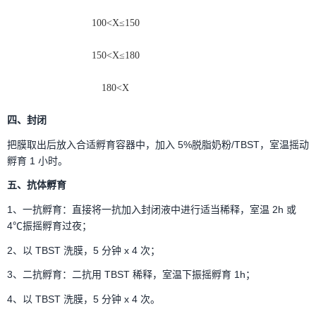
100<X≤150
150<X≤180
180<X
四、封闭
把膜取出后放入合适孵育容器中，加入 5%脱脂奶粉/TBST，室温摇动
孵育 1 小时。
五、抗体孵育
1、一抗孵育：直接将一抗加入封闭液中进行适当稀释，室温 2h 或
4℃振摇孵育过夜；
2、以 TBST 洗膜，5 分钟 x 4 次；
3、二抗孵育：二抗用 TBST 稀释，室温下振摇孵育 1h；
4、以 TBST 洗膜，5 分钟 x 4 次。