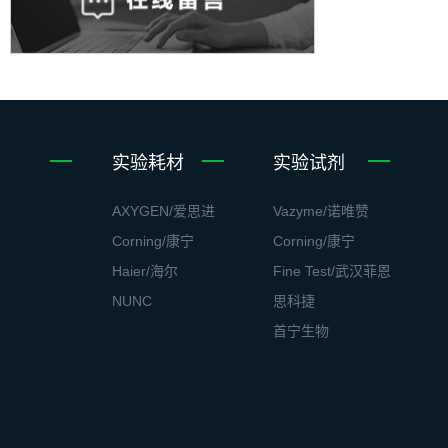
实验耗材
实验试剂
AXYGEN/爱思进
Vazyme/诺唯赞
Corning/康宁
Corning/康宁
Haier/海尔
Fine Test/武汉菲恩
NUNC
思科捷
首宁生物