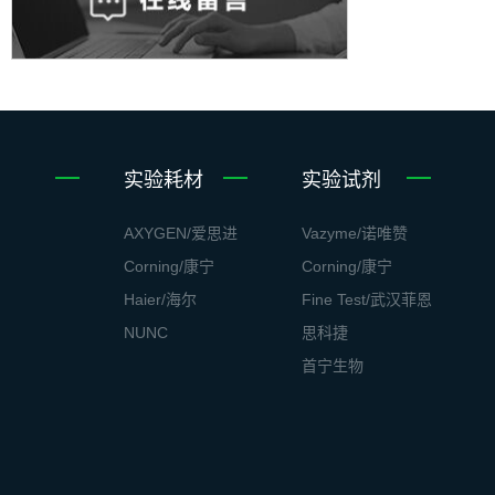
实验耗材
实验试剂
AXYGEN/爱思进
Vazyme/诺唯赞
Corning/康宁
Corning/康宁
Haier/海尔
Fine Test/武汉菲恩
NUNC
思科捷
首宁生物