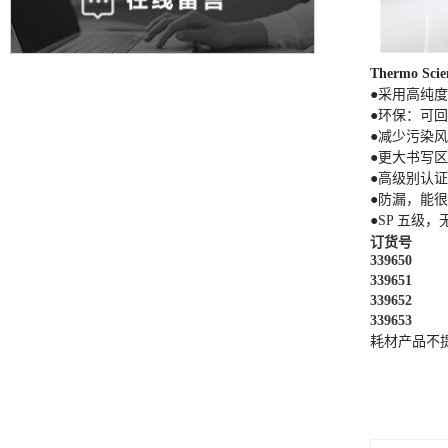
Thermo Scie
●采用高纯
●环保：可
●减少污染风
●更大书写
●高级别认
●防漏，能
●SP 五级，
订货号
339650
339651
339652
339653
耗材产品不