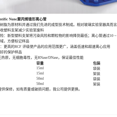
ntific Nunc
聚丙烯锥形离心管
度树脂为原材料并通过我们先进的成型技术制成。相对玻璃实验室器具而
回收塑料支架减少实验室废料
险：新型塑料支架将污染风险和颗粒物的影响降到最低；离心管通过10 ~ 6 
区域，方便标记样品
证：更高的RCF 评级使产品的应用范围更广，涵盖低速和超速离心应用
很好的保护样品
无热原，无细胞毒性，无RNase/DNase，保证最佳性能
容量
包装
15ml
袋装
15ml
架装
50ml
袋装
50ml
架装
提供保修，如有质量或破损问题，我公司提供更换。