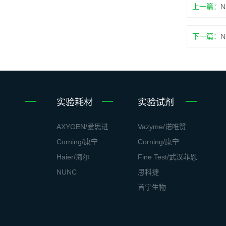
上一篇：
N
下一篇：
N
实验耗材
实验试剂
AXYGEN/爱思进
Vazyme/诺唯赞
Corning/康宁
Corning/康宁
Haier/海尔
Fine Test/武汉菲恩
NUNC
思科捷
首宁生物