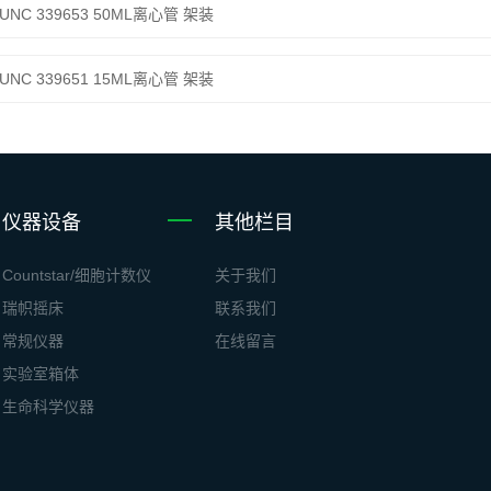
UNC 339653 50ML离心管 架装
UNC 339651 15ML离心管 架装
仪器设备
其他栏目
Countstar/细胞计数仪
关于我们
瑞帜摇床
联系我们
常规仪器
在线留言
实验室箱体
生命科学仪器