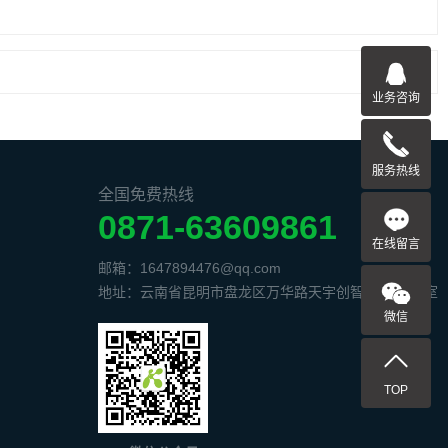
业务咨询
服务热线
全国免费热线
0871-63609861
在线留言
邮箱：1647894476@qq.com
地址：云南省昆明市盘龙区万华路天宇创智中心1506室
微信
TOP