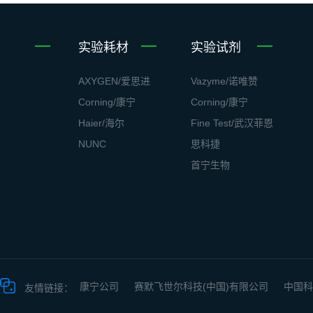
实验耗材
实验试剂
AXYGEN/爱思进
Vazyme/诺唯赞
Corning/康宁
Corning/康宁
Haier/海尔
Fine Test/武汉菲恩
NUNC
思科捷
首宁生物
康宁公司
赛默飞世尔科技(中国)有限公司
中国科
友情链接：