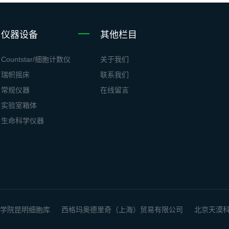
仪器设备
其他栏目
Countstar/细胞计数仪
关于我们
瑞帜摇床
联系我们
常规仪器
在线留言
实验室箱体
生命科学仪器
学院昆明细胞库
西格玛奥德里奇（上海）贸易有限公司
北京天漠